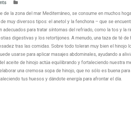
nts
nte de la zona del mar Mediterráneo, se consume en muchos hog
de muy diversos tipos: el anetol y la fenchona – que se encuent
n adecuados para tratar síntomas del refriado, como la tos y la rin
stias digestivas y los retortijones. A menudo, una taza de té de 
sadez tras las comidas. Sobre todo toleran muy bien el hinojo l
puede usarse para aplicar masajes abdominales, ayudando a alivi
el aceite de hinojo actúa equilibrando y fortaleciendo nuestra m
elaborar una cremosa sopa de hinojo, que no sólo es buena para 
taleciendo tus huesos y dándote energía para afrontar el día.