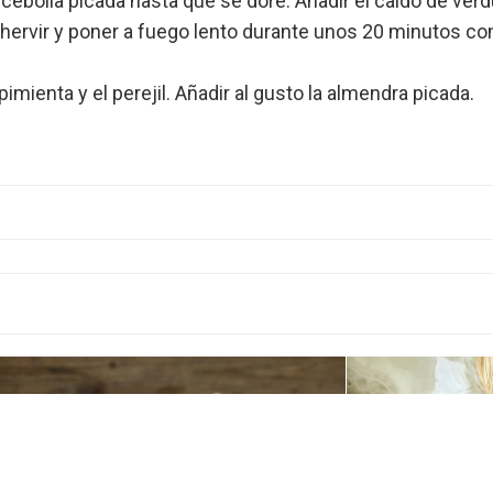
la cebolla picada hasta que se dore. Añadir el caldo de verd
r hervir y poner a fuego lento durante unos 20 minutos con
pimienta y el perejil. Añadir al gusto la almendra picada.