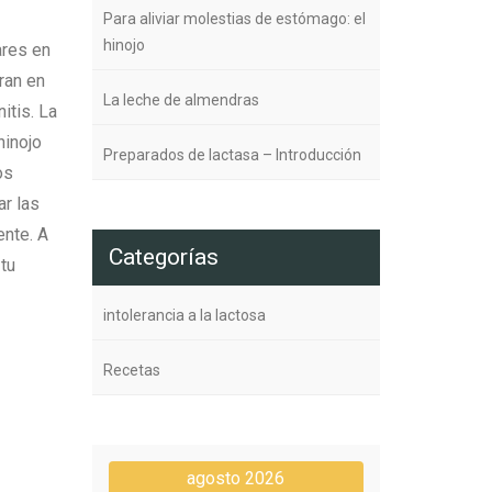
Para aliviar molestias de estómago: el
hinojo
ares en
ran en
La leche de almendras
itis. La
hinojo
Preparados de lactasa – Introducción
os
ar las
ente. A
Categorías
tu
intolerancia a la lactosa
Recetas
agosto 2026