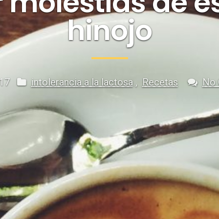
r molestias de 
hinojo
017
intolerancia a la lactosa
,
Recetas
No